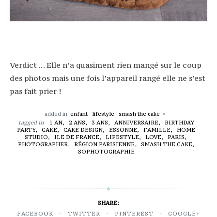
Verdict … Elle n’a quasiment rien mangé sur le coup
des photos mais une fois l’appareil rangé elle ne s’est
pas fait prier !
added in
enfant
lifestyle
smash the cake
tagged in
1 AN,
2 ANS,
3 ANS,
ANNIVERSAIRE,
BIRTHDAY
PARTY,
CAKE,
CAKE DESIGN,
ESSONNE,
FAMILLE,
HOME
STUDIO,
ILE DE FRANCE,
LIFESTYLE,
LOVE,
PARIS,
PHOTOGRAPHER,
RÉGION PARISIENNE,
SMASH THE CAKE,
SOPHOTOGRAPHIE
SHARE:
FACEBOOK
TWITTER
PINTEREST
GOOGLE+